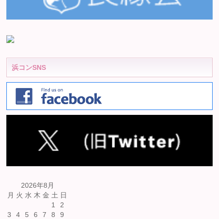
浜コンSNS
2026年8月
月
火
水
木
金
土
日
1
2
3
4
5
6
7
8
9