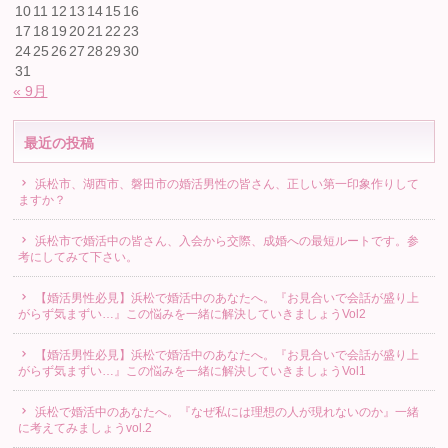
10
11
12
13
14
15
16
17
18
19
20
21
22
23
24
25
26
27
28
29
30
31
« 9月
最近の投稿
浜松市、湖西市、磐田市の婚活男性の皆さん、正しい第一印象作りして
ますか？
浜松市で婚活中の皆さん、入会から交際、成婚への最短ルートです。参
考にしてみて下さい。
【婚活男性必見】浜松で婚活中のあなたへ。『お見合いで会話が盛り上
がらず気まずい…』この悩みを一緒に解決していきましょうVol2
【婚活男性必見】浜松で婚活中のあなたへ。『お見合いで会話が盛り上
がらず気まずい…』この悩みを一緒に解決していきましょうVol1
浜松で婚活中のあなたへ。『なぜ私には理想の人が現れないのか』一緒
に考えてみましょうvol.2