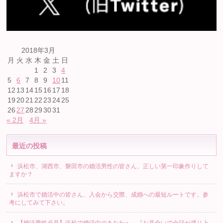
2018年3月
月
火
水
木
金
土
日
1
2
3
4
5
6
7
8
9
10
11
12
13
14
15
16
17
18
19
20
21
22
23
24
25
26
27
28
29
30
31
« 2月
4月 »
最近の投稿
浜松市、湖西市、磐田市の婚活男性の皆さん、正しい第一印象作りして
ますか？
浜松市で婚活中の皆さん、入会から交際、成婚への最短ルートです。参
考にしてみて下さい。
【婚活男性必見】浜松で婚活中のあなたへ。『お見合いで会話が盛り上