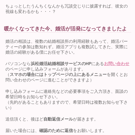
ちょっとしたうんちくなんかも冗談交じりに披露すれば、彼女の
視線も変わるかも・・・？
暖かくなってきた今、婚活が活発になってきましたよ
婚活の相談は、複数の結婚相談所の利用経験もあって、婚活パー
ティーの参加は数知れず。婚活アプリも複数試してきた、実際に
婚活の経験がある僕にお任せ下さい。
パソコンなら
浜松婚活結婚相談サービスのHP
にある
お問い合わせ
のページに申し込みフォームがあります。
（
スマホの場合にはトップページの上にあるメニュー
を開くとお
問い合わせのページに進むことができますよ）
申し込みフォームに連絡先などの必要事項をご入力頂き、面談の
希望日時をお知らせ下さい。
（先約があることもありますので、希望日時は複数お知らせ下さ
い）
送信頂くと、後ほど
自動返信メール
が届きます。
届いた場合には、
確認のために返信
をお願いします。