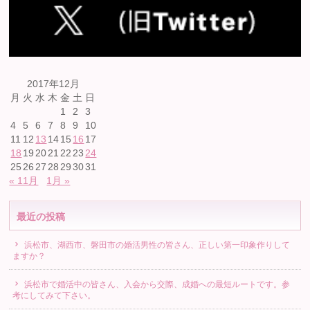
2017年12月
月
火
水
木
金
土
日
1
2
3
4
5
6
7
8
9
10
11
12
13
14
15
16
17
18
19
20
21
22
23
24
25
26
27
28
29
30
31
« 11月
1月 »
最近の投稿
浜松市、湖西市、磐田市の婚活男性の皆さん、正しい第一印象作りして
ますか？
浜松市で婚活中の皆さん、入会から交際、成婚への最短ルートです。参
考にしてみて下さい。