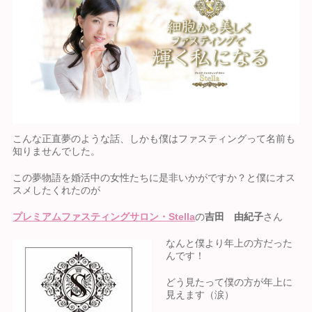
こんな正直夢のような話、しかも僕はファスティングって名前も
知りませんでした。
この夢物語を婚活中の女性たちに是非いかがですか？と僕にオス
スメしたくれたのが
プレミアムファスティングサロン・Stella
の
吉田 由紀子
さん
なんと僕より年上の方だった
んです！
どう見たって僕の方が年上に
見えます（涙）