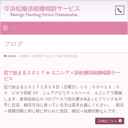
MENU
ブログ
HOME
»
ブログ
»
日付別アーカイブ: 2017年1月12日
恋で始まる２０１７ in エニシア × 浜松婚活結婚相談サー
ビス
恋で始まる２０１７１月２９日（日曜日）１０：００〜１３：０
０ ビオラ田町３F シェアアビリティスペース エニシアで開催
します。参加自由な６つのブースで自分磨き&ほっとドリンクを片
手に交流 婚活方法に迷っている方は是非お越しください。 就活
＝就職活動と同じ様に作られた造語、婚活＝結婚活動なんです。
詳細はこちら