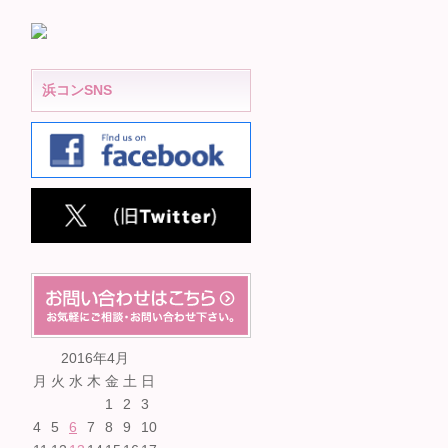
浜コンSNS
2016年4月
月
火
水
木
金
土
日
1
2
3
4
5
6
7
8
9
10