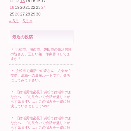
11
12
13
14
15
16
17
18
19
20
21
22
23
24
25
26
27
28
29
30
« 3月
5月 »
最近の投稿
浜松市、湖西市、磐田市の婚活男性
の皆さん、正しい第一印象作りしてま
すか？
浜松市で婚活中の皆さん、入会から
交際、成婚への最短ルートです。参考
にしてみて下さい。
【婚活男性必見】浜松で婚活中のあ
なたへ。『お見合いで会話が盛り上が
らず気まずい…』この悩みを一緒に解
決していきましょうVol2
【婚活男性必見】浜松で婚活中のあ
なたへ。『お見合いで会話が盛り上が
らず気まずい…』この悩みを一緒に解