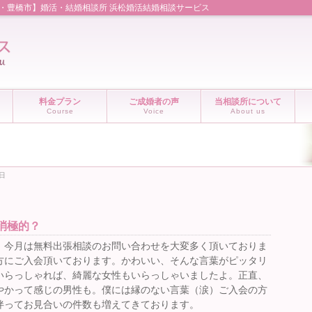
市・豊橋市】婚活・結婚相談所 浜松婚活結婚相談サービス
料金プラン
ご成婚者の声
当相談所について
Course
Voice
About us
4日
消極的？
、今月は無料出張相談のお問い合わせを大変多く頂いておりま
方にご入会頂いております。かわいい、そんな言葉がピッタリ
いらっしゃれば、綺麗な女性もいらっしゃいましたよ。正直、
やかって感じの男性も。僕には縁のない言葉（涙）ご入会の方
伴ってお見合いの件数も増えてきております。