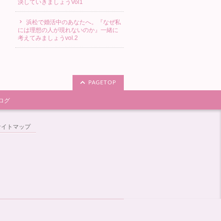
決していきましょうVol1
浜松で婚活中のあなたへ。『なぜ私
には理想の人が現れないのか』一緒に
考えてみましょうvol.2
PAGETOP
ログ
サイトマップ