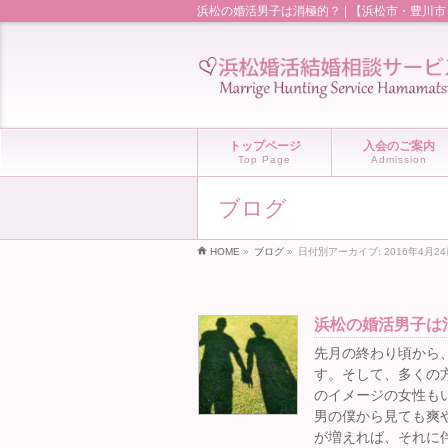
浜松の婚活男子は消極的？ | 【浜松市・豊川
トップページ
入会のご案内
Top Page
Admission
ブログ
HOME
»
ブログ
»
日付別アーカイブ: 2016年4月2
浜松の婚活男子は
先月の終わり頃から
す。そして、多くの
のイメージの女性も
男の僕から見ても爽
が増えれば、それに