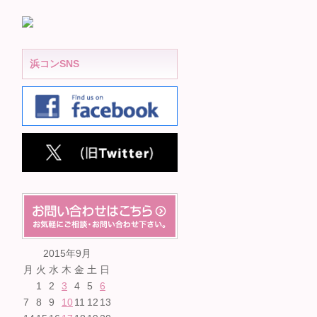
浜コンSNS
2015年9月
月
火
水
木
金
土
日
1
2
3
4
5
6
7
8
9
10
11
12
13