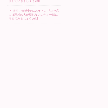
決していきましょうVol1
浜松で婚活中のあなたへ。『なぜ私
には理想の人が現れないのか』一緒に
考えてみましょうvol.2