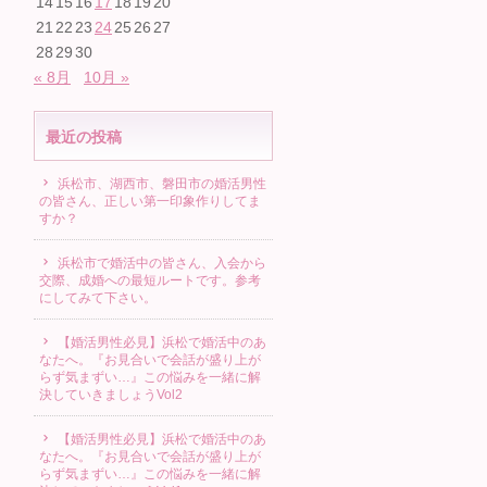
14
15
16
17
18
19
20
21
22
23
24
25
26
27
28
29
30
« 8月
10月 »
最近の投稿
浜松市、湖西市、磐田市の婚活男性
の皆さん、正しい第一印象作りしてま
すか？
浜松市で婚活中の皆さん、入会から
交際、成婚への最短ルートです。参考
にしてみて下さい。
【婚活男性必見】浜松で婚活中のあ
なたへ。『お見合いで会話が盛り上が
らず気まずい…』この悩みを一緒に解
決していきましょうVol2
【婚活男性必見】浜松で婚活中のあ
なたへ。『お見合いで会話が盛り上が
らず気まずい…』この悩みを一緒に解