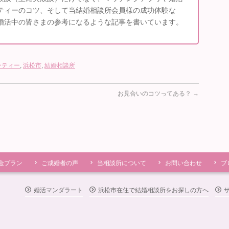
ティーのコツ、そして当結婚相談所会員様の成功体験な
婚活中の皆さまの参考になるような記事を書いています。
ーティー
,
浜松市
,
結婚相談所
お見合いのコツってある？
→
金プラン
ご成婚者の声
当相談所について
お問い合わせ
ブ
婚活マンダラート
浜松市在住で結婚相談所をお探しの方へ