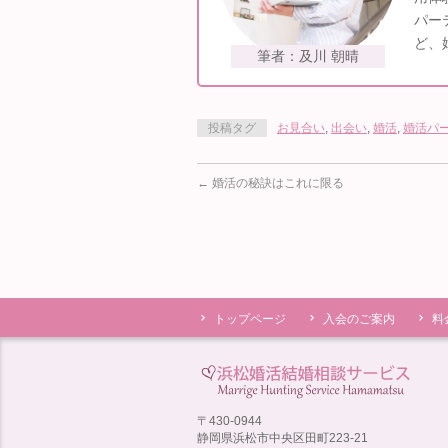
パー
ど、
筆者：及川 朝晴
投稿タグ
お見合い
,
出会い
,
婚活
,
婚活パ
←
婚活の秘訣はこれに限る
トップページ
入会のご案内
料
〒430-0944
静岡県浜松市中央区田町223-21