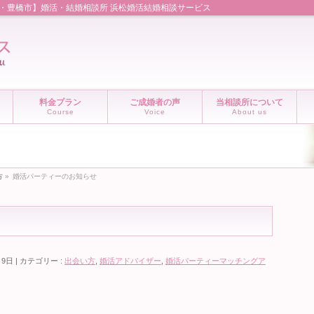
市・豊橋市】婚活・結婚相談所 浜松婚活結婚相談サービス
料金プラン
ご成婚者の声
当相談所について
Course
Voice
About us
方
»
婚活パーティーのお知らせ
月9日
カテゴリー :
出会い方
,
婚活アドバイザー
,
婚活パーティーマッチングア