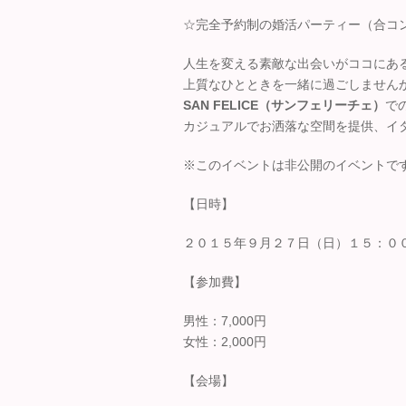
☆完全予約制の婚活パーティー（合コ
人生を変える素敵な出会いがココにあ
上質なひとときを一緒に過ごしません
SAN FELICE（サンフェリーチェ）
で
カジュアルでお洒落な空間を提供、イ
※このイベントは非公開のイベントで
【日時】
２０１５年９月２７日（日）１５：０
【参加費】
男性：7,000円
女性：2,000円
【会場】