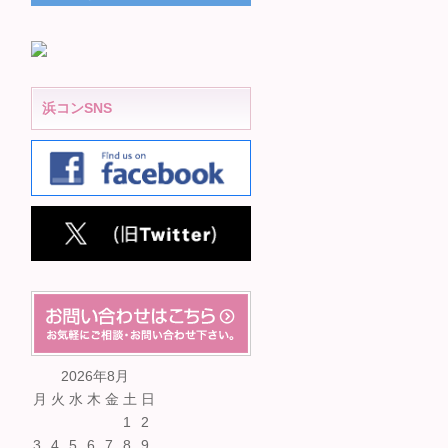
浜コンSNS
2026年8月
月
火
水
木
金
土
日
1
2
3
4
5
6
7
8
9