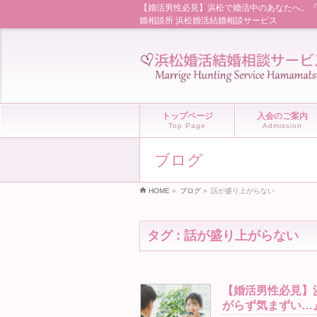
【婚活男性必見】浜松で婚活中のあなたへ。『お
婚相談所 浜松婚活結婚相談サービス
トップページ
入会のご案内
Top Page
Admission
ブログ
HOME
»
ブログ
»
話が盛り上がらない
タグ : 話が盛り上がらない
【婚活男性必見】
がらず気まずい…