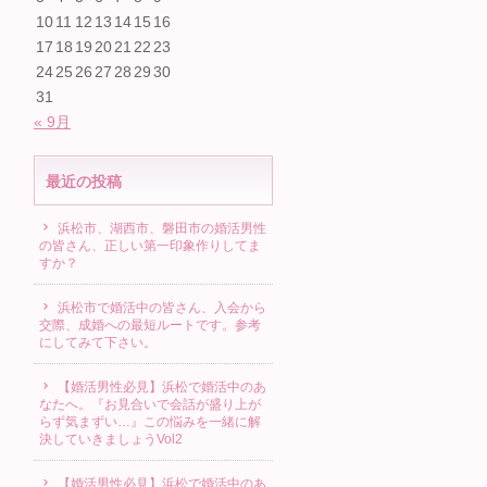
10
11
12
13
14
15
16
17
18
19
20
21
22
23
24
25
26
27
28
29
30
31
« 9月
最近の投稿
浜松市、湖西市、磐田市の婚活男性
の皆さん、正しい第一印象作りしてま
すか？
浜松市で婚活中の皆さん、入会から
交際、成婚への最短ルートです。参考
にしてみて下さい。
【婚活男性必見】浜松で婚活中のあ
なたへ。『お見合いで会話が盛り上が
らず気まずい…』この悩みを一緒に解
決していきましょうVol2
【婚活男性必見】浜松で婚活中のあ