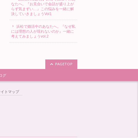
なたへ。『お見合いで会話が盛り上が
らず気まずい…』この悩みを一緒に解
決していきましょうVol1
浜松で婚活中のあなたへ。『なぜ私
には理想の人が現れないのか』一緒に
考えてみましょうvol.2
PAGETOP
ログ
サイトマップ