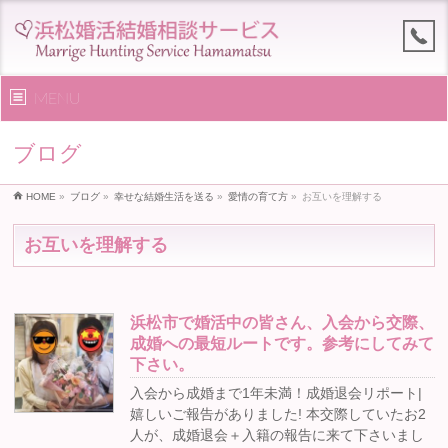
MENU
ブログ
HOME
»
ブログ
»
幸せな結婚生活を送る
»
愛情の育て方
»
お互いを理解する
お互いを理解する
浜松市で婚活中の皆さん、入会から交際、
成婚への最短ルートです。参考にしてみて
下さい。
入会から成婚まで1年未満！成婚退会リポート|
嬉しいご報告がありました! 本交際していたお2
人が、成婚退会＋入籍の報告に来て下さいまし