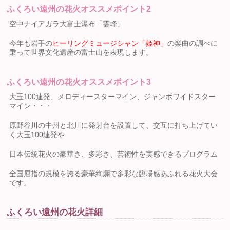
ふくろい遠州の花火オススメポイント2
空中ナイアガラ大富士瀑布「霊峰」
今年も岩手の
ヒーリングミュージシャン「姫神」
の楽曲の調べに
乗って世界文化遺産の富士山を表現します。
ふくろい遠州の花火オススメポイント3
大玉100連発、メロディースターマイン、ジャンボワイドスター
マイン・・・
原野谷川の中州と北川に発射台を設置して、交互に打ち上げてい
く大玉100連発や
日本伝統花火の豪華さ、多彩さ、芸術性を実感できるプログラム
全国屈指の規模を誇る豪華絢爛で多彩な臨場感あふれる花火大会
です。
ふくろい遠州の花火詳細