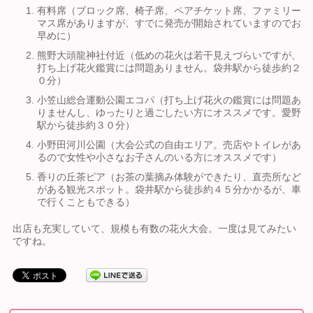
有料席（ブロック席、椅子席、ペアチケット席、ファミリー
マス席がありますが、すでに発売が開始されていますのでお
早めに）
熊野大頭龍神社付近（低めの花火は若干見えづらいですが、
打ち上げ花火鑑賞には問題ありません。袋井駅から徒歩約２
０分）
小笠山総合運動公園エコパ（打ち上げ花火の鑑賞には問題あ
りませんし、ゆったりと過ごしたい方にオススメです。愛野
駅から徒歩約３０分）
小野田河川公園（大会公式の自由エリア。売店やトイレがあ
るので女性や小さなお子さんのいる方にオススメです）
香りの丘茶ピア（お茶の葉摘み体験ができたり、直売所など
がある観光スポット。袋井駅から徒歩約４５分かかるが、車
で行くこともできる）
出店も充実していて、規模も有数の花火大会。一度は見てみたい
ですね。