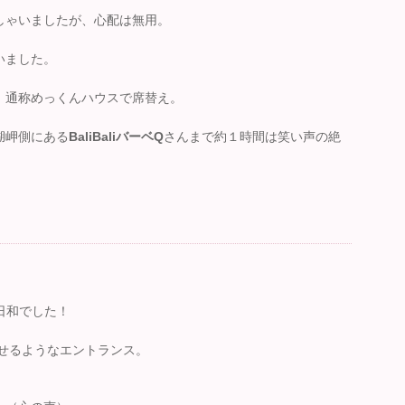
しゃいましたが、心配は無用。
いました。
、通称めっくんハウスで席替え。
湖岬側にある
BaliBaliバーベQ
さんまで約１時間は笑い声の絶
日和でした！
思わせるようなエントランス。