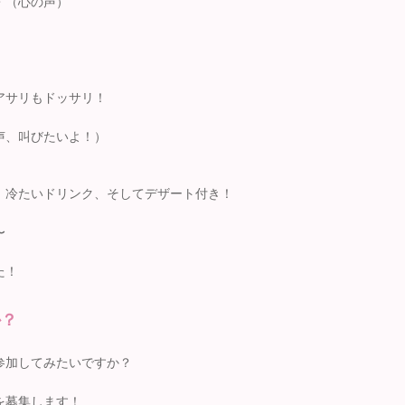
・（心の声）
アサリもドッサリ！
声、叫びたいよ！）
、冷たいドリンク、そしてデザート付き！
〜
た！
か？
参加してみたいですか？
を募集します！