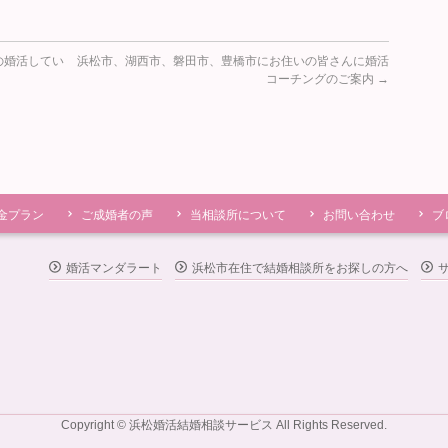
の婚活してい
浜松市、湖西市、磐田市、豊橋市にお住いの皆さんに婚活
コーチングのご案内
→
金プラン
ご成婚者の声
当相談所について
お問い合わせ
ブ
婚活マンダラート
浜松市在住で結婚相談所をお探しの方へ
Copyright © 浜松婚活結婚相談サービス All Rights Reserved.