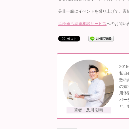
是非一緒にイベントを盛り上げて、素
浜松婚活結婚相談サービス
へのお問い
20
私自
数の
の婚
用体
パー
ど、
筆者：及川 朝晴