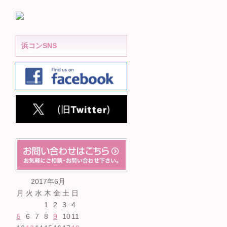
浜コンSNS
2017年6月
月
火
水
木
金
土
日
1
2
3
4
5
6
7
8
9
10
11