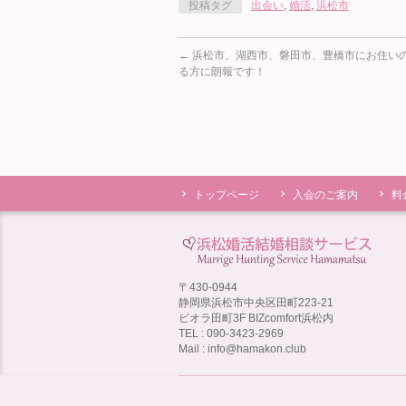
投稿タグ
出会い
,
婚活
,
浜松市
←
浜松市、湖西市、磐田市、豊橋市にお住い
る方に朗報です！
トップページ
入会のご案内
料
〒430-0944
静岡県浜松市中央区田町223-21
ビオラ田町3F BIZcomfort浜松内
TEL : 090-3423-2969
Mail : info@hamakon.club