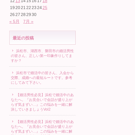
12
13
14
15
16
17
18
19
20
21
22
23
24
25
26
27
28
29
30
« 5月
7月 »
最近の投稿
浜松市、湖西市、磐田市の婚活男性
の皆さん、正しい第一印象作りしてま
すか？
浜松市で婚活中の皆さん、入会から
交際、成婚への最短ルートです。参考
にしてみて下さい。
【婚活男性必見】浜松で婚活中のあ
なたへ。『お見合いで会話が盛り上が
らず気まずい…』この悩みを一緒に解
決していきましょうVol2
【婚活男性必見】浜松で婚活中のあ
なたへ。『お見合いで会話が盛り上が
らず気まずい…』この悩みを一緒に解