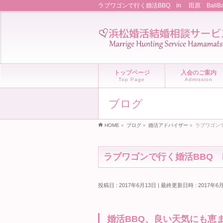
ラブワゴンで行く婚活BBQ in 田原 Bal
トップページ
入会のご案内
Top Page
Admission
ブログ
HOME
»
ブログ
»
婚活アドバイザー
»
ラブワゴンで
ラブワゴンで行く婚活BBQ i
投稿日 : 2017年6月13日
最終更新日時 : 2017年6
婚活BBQ、良い天気にも恵