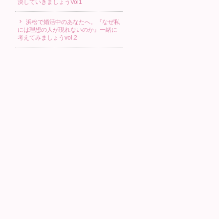
決していきましょうVol1
浜松で婚活中のあなたへ。『なぜ私
には理想の人が現れないのか』一緒に
考えてみましょうvol.2