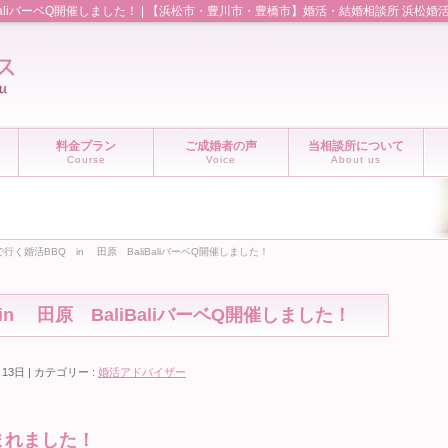
iBaliバーベQ開催しました！ | 【浜松市・豊川市・豊橋市】婚活・結婚相談所 浜松
料金プラン
ご成婚者の声
当相談所について
Course
Voice
About us
行く婚活BBQ in 田原 BaliBaliバーベQ開催しました！
n 田原 BaliBaliバーベQ開催しました！
月13日
カテゴリー :
婚活アドバイザー
まれました！