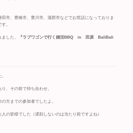
磐田市、豊橋市、豊川市、蒲郡市などでお世話になっておりま
です。
れました、
『ラブワゴンで行く婚活BBQ in 田原 BaliBali
た。
あり、その前で待ち合わせ。
市の方までの参加者でしたよ。
大人の皆様でした（遅刻しないのは当たり前ですよね）