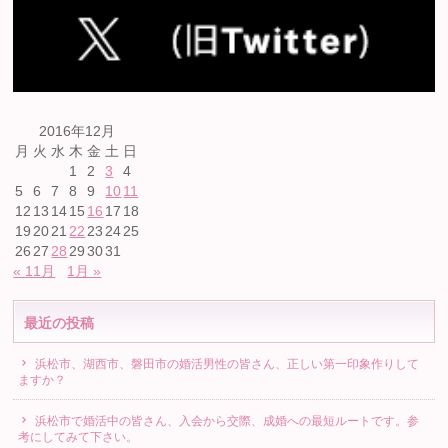
2016年12月
月
火
水
木
金
土
日
1
2
3
4
5
6
7
8
9
10
11
12
13
14
15
16
17
18
19
20
21
22
23
24
25
26
27
28
29
30
31
« 11月
1月 »
最近の投稿
浜松市、湖西市、磐田市の婚活男性の皆さん、正しい第一印象作りして
ますか？
浜松市で婚活中の皆さん、入会から交際、成婚への最短ルートです。参
考にしてみて下さい。