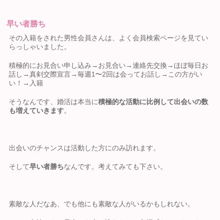
早い者勝ち
その入籍をされた男性会員さんは、よく会員検索ページを見てい
らっしゃいました。
積極的にお見合い申し込み→お見合い→連絡先交換→ほぼ毎日お
話し→真剣交際宣言→毎週1〜2回は会ってお話し→この方がい
い！→入籍
そうなんです、婚活は本当に
積極的な活動に比例して出会いの数
も増えていきます
。
出会いのチャンスは活動した方にのみ訪れます。
そして
早い者勝ち
なんです。考えてみても下さい。
素敵な人だなあ、でも他にも素敵な人がいるかもしれない。