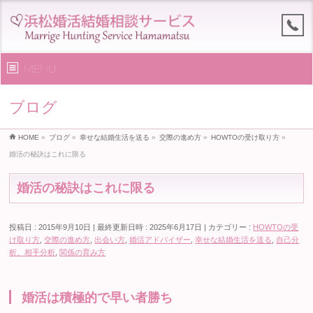
MENU
ブログ
HOME
»
ブログ
»
幸せな結婚生活を送る
»
交際の進め方
»
HOWTOの受け取り方
»
婚活の秘訣はこれに限る
婚活の秘訣はこれに限る
投稿日 : 2015年9月10日
最終更新日時 : 2025年6月17日
カテゴリー :
HOWTOの受
け取り方
,
交際の進め方
,
出会い方
,
婚活アドバイザー
,
幸せな結婚生活を送る
,
自己分
析、相手分析
,
関係の育み方
婚活は積極的で早い者勝ち