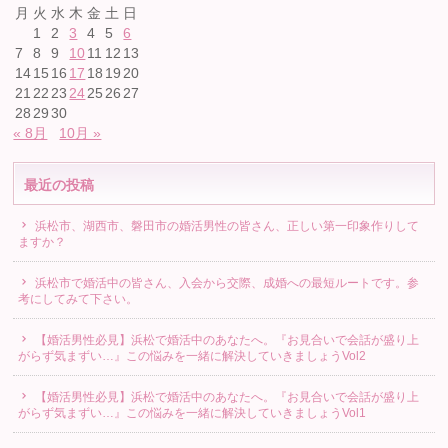
月
火
水
木
金
土
日
1
2
3
4
5
6
7
8
9
10
11
12
13
14
15
16
17
18
19
20
21
22
23
24
25
26
27
28
29
30
« 8月
10月 »
最近の投稿
浜松市、湖西市、磐田市の婚活男性の皆さん、正しい第一印象作りして
ますか？
浜松市で婚活中の皆さん、入会から交際、成婚への最短ルートです。参
考にしてみて下さい。
【婚活男性必見】浜松で婚活中のあなたへ。『お見合いで会話が盛り上
がらず気まずい…』この悩みを一緒に解決していきましょうVol2
【婚活男性必見】浜松で婚活中のあなたへ。『お見合いで会話が盛り上
がらず気まずい…』この悩みを一緒に解決していきましょうVol1