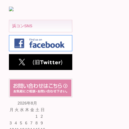
浜コンSNS
2026年8月
月
火
水
木
金
土
日
1
2
3
4
5
6
7
8
9