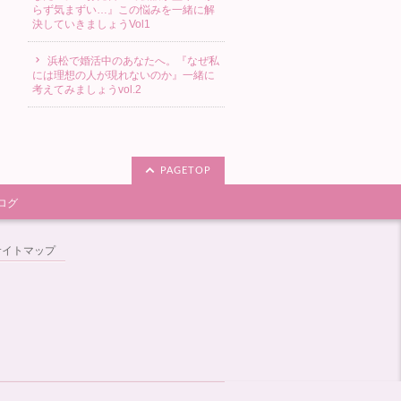
らず気まずい…』この悩みを一緒に解
決していきましょうVol1
浜松で婚活中のあなたへ。『なぜ私
には理想の人が現れないのか』一緒に
考えてみましょうvol.2
PAGETOP
ログ
サイトマップ