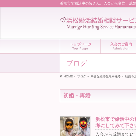
浜松市で婚活中の皆さん、入会から交際、成婚
トップページ
入会のご案内
Top Page
Admission
ブログ
HOME
»
ブログ
»
幸せな結婚生活を送る
»
結婚を決
初婚・再婚
浜松市で婚活中の
考にしてみて下さ
入会から成婚まで1年