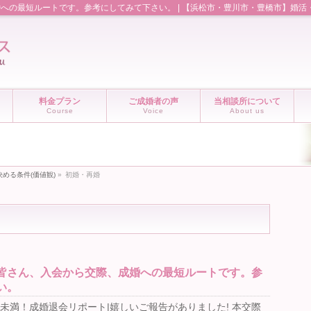
への最短ルートです。参考にしてみて下さい。 | 【浜松市・豊川市・豊橋市】婚活
料金プラン
ご成婚者の声
当相談所について
Course
Voice
About us
める条件(価値観)
»
初婚・再婚
皆さん、入会から交際、成婚への最短ルートです。参
い。
未満！成婚退会リポート|嬉しいご報告がありました! 本交際