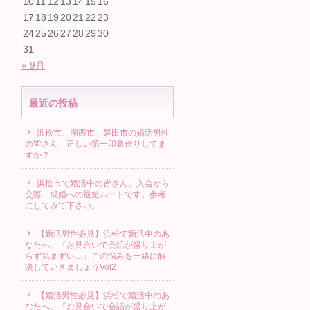
10
11
12
13
14
15
16
17
18
19
20
21
22
23
24
25
26
27
28
29
30
31
« 9月
最近の投稿
浜松市、湖西市、磐田市の婚活男性
の皆さん、正しい第一印象作りしてま
すか？
浜松市で婚活中の皆さん、入会から
交際、成婚への最短ルートです。参考
にしてみて下さい。
【婚活男性必見】浜松で婚活中のあ
なたへ。『お見合いで会話が盛り上が
らず気まずい…』この悩みを一緒に解
決していきましょうVol2
【婚活男性必見】浜松で婚活中のあ
なたへ。『お見合いで会話が盛り上が