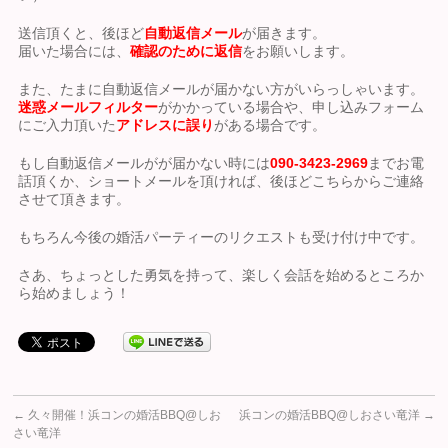
送信頂くと、後ほど
自動返信メール
が届きます。
届いた場合には、
確認のために返信
をお願いします。
また、たまに自動返信メールが届かない方がいらっしゃいます。
迷惑メールフィルター
がかかっている場合や、申し込みフォーム
にご入力頂いた
アドレスに誤り
がある場合です。
もし自動返信メールがが届かない時には
090-3423-2969
までお電
話頂くか、ショートメールを頂ければ、後ほどこちらからご連絡
させて頂きます。
もちろん今後の婚活パーティーのリクエストも受け付け中です。
さあ、ちょっとした勇気を持って、楽しく会話を始めるところか
ら始めましょう！
←
久々開催！浜コンの婚活BBQ@しお
浜コンの婚活BBQ@しおさい竜洋
→
さい竜洋